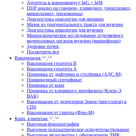
Антитела к коронавирусу IgG + IgM
ПЦР анализ на гонорею, хламидиоз, уреаплазмоз,
микоплазмоз, трихомониаз
Диагностика онкологии для женщин
Мазок из урогенитального тракта для мужчин
Диагностика онкологии для мужчин
Микроскопическое исследование отделяемого
мочеполовых органов мужчин (микрофлора)
Здоровье почек
Посмотреть все
Вакцинация
Вакцинация гепатита В
Вакцинация гепатита А
Прививка от дифтерии и столбняка (АДС-М)
Прививочный сертификат
Прививка от кори
Прививка от клещевого энцефалита (Клещ-Э
ВАК)
Вакцинация от дизентерии Зонне (шигеллеза) в
СПб
Вакцинация от гриппа (Флю-М)
Корп. клиентам
Выездная флюорография
Выездное психиатрическое освидетельствование
Выездные медосмотры с оформлением ЛМК