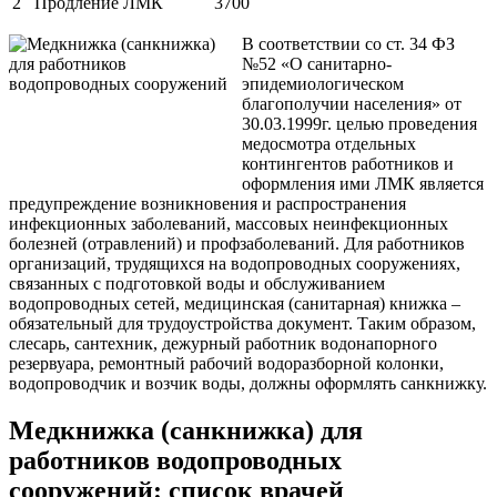
2
Продление ЛМК
3700
В
соответствии со ст. 34 ФЗ
№52 «О санитарно-
эпидемиологическом
благополучии населения» от
30.03.1999г. целью проведения
медосмотра отдельных
контингентов работников и
оформления ими ЛМК является
предупреждение возникновения и распростра­нения
инфекционных заболеваний, массовых неинфек­ционных
болезней (отравлений) и профзаболеваний. Для работников
организаций, трудящихся на водопроводных сооружениях,
связанных с подготовкой воды и обслуживанием
водопроводных сетей, медицинская (санитарная) книжка –
обязательный для трудоустройства документ. Таким образом,
слесарь, сантехник, дежурный работник водонапорного
резервуара, ремонтный рабочий водоразборной колонки,
водопроводчик и возчик воды, должны оформлять санкнижку.
Медкнижка (санкнижка) для
работников водопроводных
сооружений: список врачей