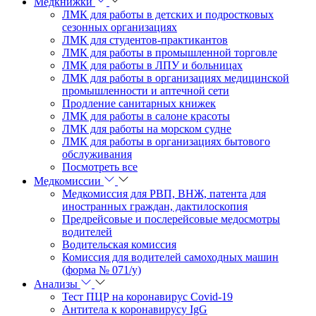
Медкнижки
ЛМК для работы в детских и подростковых
сезонных организациях
ЛМК для студентов-практикантов
ЛМК для работы в промышленной торговле
ЛМК для работы в ЛПУ и больницах
ЛМК для работы в организациях медицинской
промышленности и аптечной сети
Продление санитарных книжек
ЛМК для работы в салоне красоты
ЛМК для работы на морском судне
ЛМК для работы в организациях бытового
обслуживания
Посмотреть все
Медкомиссии
Медкомиссия для РВП, ВНЖ, патента для
иностранных граждан, дактилоскопия
Предрейсовые и послерейсовые медосмотры
водителей
Водительская комиссия
Комиссия для водителей самоходных машин
(форма № 071/у)
Анализы
Тест ПЦР на коронавирус Covid-19
Антитела к коронавирусу IgG