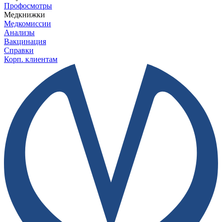
Профосмотры
Медкнижки
Медкомиссии
Анализы
Вакцинация
Справки
Корп. клиентам