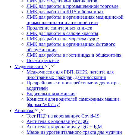
ЛМК для студентов-практикантов
ЛМК для работы в промышленной торговле
ЛМК для работы в ЛПУ и больницах
ЛМК для работы в организациях медицинской
промышленности и аптечной сети
Продление санитарных книжек
ЛМК для работы в салоне красоты
ЛМК для работы на морском судне
ЛМК для работы в организациях бытового
обслуживания
ЛМК для работы в гостиницах и общежитиях
Посмотреть все
Медкомиссии
Медкомиссия для РВП, ВНЖ, патента для
иностранных граждан, дактилоскопия
Предрейсовые и послерейсовые медосмотры
водителей
Водительская комиссия
Комиссия для водителей самоходных машин
(форма № 071/у)
Анализы
Тест ПЦР на коронавирус Covid-19
Антитела к коронавирусу IgG
Антитела к коронавирусу IgG + IgM
Мазок из урогенитального тракта для мужчин