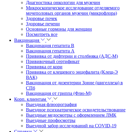
Диагностика онкологии для мужчин
Микроскопическое исследование отделяемого
мочеполовых органов мужчин (микрофлора)
Здоровье почек
Здоровье печени
Основные гормоны для женщин
Посмотреть все
Вакцинация
Вакцинация гепатита В
Вакцинация гепатита А
Прививка от дифтерии и столбняка (АДС-М)
Прививочный сертификат
Прививка от кори
Прививка от клещевого энцефалита (Клещ-Э
ВАК)
Вакцинация от дизентерии Зонне (шигеллеза) в
СПб
Вакцинация от гриппа (Флю-М)
Корп. клиентам
Выездная флюорография
Выездное психиатрическое освидетельствование
Выездные медосмотры с оформлением ЛМК
Выездные профосмотры
Выездной забор исследований на COVID-19
Справки