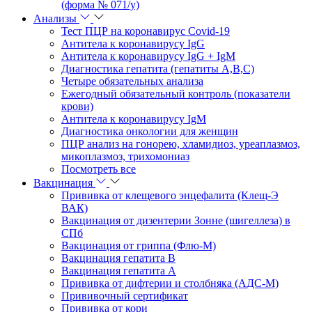
(форма № 071/у)
Анализы
Тест ПЦР на коронавирус Covid-19
Антитела к коронавирусу IgG
Антитела к коронавирусу IgG + IgM
Диагностика гепатита (гепатиты A,B,C)
Четыре обязательных анализа
Ежегодный обязательный контроль (показатели
крови)
Антитела к коронавирусу IgM
Диагностика онкологии для женщин
ПЦР анализ на гонорею, хламидиоз, уреаплазмоз,
микоплазмоз, трихомониаз
Посмотреть все
Вакцинация
Прививка от клещевого энцефалита (Клещ-Э
ВАК)
Вакцинация от дизентерии Зонне (шигеллеза) в
СПб
Вакцинация от гриппа (Флю-М)
Вакцинация гепатита В
Вакцинация гепатита А
Прививка от дифтерии и столбняка (АДС-М)
Прививочный сертификат
Прививка от кори