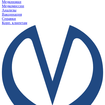
Медкнижки
Медкомиссии
Анализы
Вакцинация
Справки
Корп. клиентам