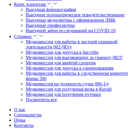
Корп. клиентам
Выездная флюорография
Выездное психиатрическое освидетельствование
Выездные медосмотры с оформлением ЛМК
Выездные профосмотры
Выездной забор исследований на COVID-19
Справки
Медкомиссия для работы в частной охранной
деятельности 002-ЧО/у
Медкомиссия для допуска в бассейн
Медкомиссия для выезжающих за границу 082У
Медкомиссия для занятий спортом
Медкомиссия для допуска к соревнованиям
Медкомиссия для работы в следственном комитете
форма 500
Медкомиссия на должность судьи 086-1/у
Медкомиссия для получения визы в Китай
Медкомиссия для получения путевки
Посмотреть все
О нас
Специалисты
Цены
Контакты