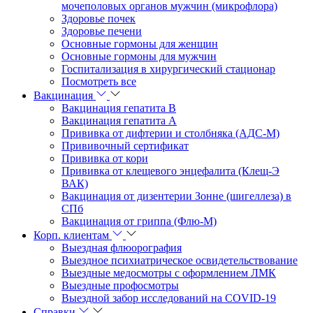
мочеполовых органов мужчин (микрофлора)
Здоровье почек
Здоровье печени
Основные гормоны для женщин
Основные гормоны для мужчин
Госпитализация в хирургический стационар
Посмотреть все
Вакцинация
Вакцинация гепатита В
Вакцинация гепатита А
Прививка от дифтерии и столбняка (АДС-М)
Прививочный сертификат
Прививка от кори
Прививка от клещевого энцефалита (Клещ-Э
ВАК)
Вакцинация от дизентерии Зонне (шигеллеза) в
СПб
Вакцинация от гриппа (Флю-М)
Корп. клиентам
Выездная флюорография
Выездное психиатрическое освидетельствование
Выездные медосмотры с оформлением ЛМК
Выездные профосмотры
Выездной забор исследований на COVID-19
Справки