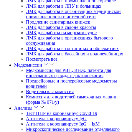
ЛМК для работы в промышленной торговле
ЛМК для работы в ЛПУ и больницах
ЛМК для работы в организациях медицинской
промышленности и аптечной сети
Продление санитарных книжек
ЛМК для работы в салоне красоты
ЛМК для работы на морском судне
ЛМК для работы в организациях бытового
обслуживания
ЛМК для работы в гостиницах и общежитиях
ЛМК для работы в бассейнах и водолечебницах
Посмотреть все
Медкомиссии
Медкомиссия для РВП, ВНЖ, патента для
иностранных граждан, дактилоскопия
Предрейсовые и послерейсовые медосмотры
водителей
Водительская комиссия
Комиссия для водителей самоходных машин
(форма № 071/у)
Анализы
Тест ПЦР на коронавирус Covid-19
Антитела к коронавирусу IgG
Антитела к коронавирусу IgG + IgM
Микроскопическое исследование отделяемого