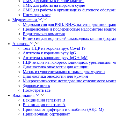
ЛМК для работы в салоне красоты
ЛМК для работы на морском судне
ЛМК для работы в организациях бытового обслужи
Посмотреть все
Медкомиссии
Медкомиссия для РВП, ВНЖ, патента для иностран
Предрейсовые и послерейсовые медосмотры водит
Водительская комиссия
Комиссия для водителей самоходных машин (форма
Анализы
Тест ПЦР на коронавирус Covid-19
Антитела к коронавирусу IgG
Антитела к коронавирусу IgG + IgM
ПЦР анализ на гонорею, хламидиоз, уреаплазмоз, м
Диагностика онкологии для женщин
Мазок из урогенитального тракта для мужчин
Диагностика онкологии для мужчин
Микроскопическое исследование отделяемого моче
Здоровье почек
Посмотреть все
Вакцинация
Вакцинация гепатита В
Вакцинация гепатита А
Прививка от дифтерии и столбняка (АДС-М)
Прививочный сертификат