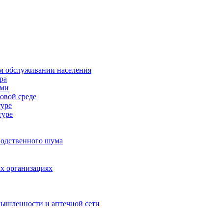
м обслуживании населения
ра
ами
овой среде
туре
туре
водственного шума
х организациях
ышленности и аптечной сети