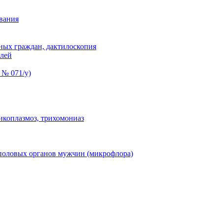
вания
ных граждан, дактилоскопия
елей
 № 071/у)
икоплазмоз, трихомониаз
половых органов мужчин (микрофлора)