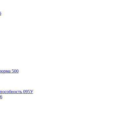
б
форма 500
способность 095У
6