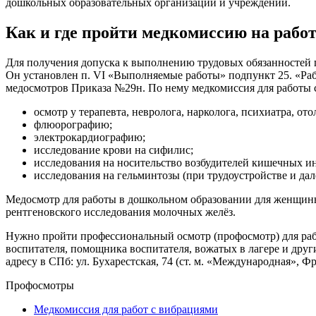
дошкольных образовательных организаций и учреждений.
Как и где пройти медкомиссию на рабо
Для получения допуска к выполнению трудовых обязанностей 
Он установлен п. VI «Выполняемые работы» подпункт 25. «Раб
медосмотров Приказа №29н. По нему медкомиссия для работы с д
осмотр у терапевта, невролога, нарколога, психиатра, от
флюорографию;
электрокардиографию;
исследование крови на сифилис;
исследования на носительство возбудителей кишечных и
исследования на гельминтозы (при трудоустройстве и дале
Медосмотр для работы в дошкольном образовании для женщины д
рентгеновского исследования молочных желёз.
Нужно пройти профессиональный осмотр (профосмотр) для ра
воспитателя, помощника воспитателя, вожатых в лагере и дру
адресу в СПб: ул. Бухарестская, 74 (ст. м. «Международная», Ф
Профосмотры
Медкомиссия для работ с вибрациями