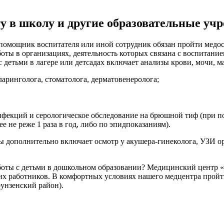
ту в школу и другие образовательные уч
помощник воспитателя или иной сотрудник обязан пройти медо
оты в организациях, деятельность которых связана с воспитани
етьми в лагере или детсадах включает анализы крови, мочи, маз
оларинголога, стоматолога, дерматовенеролога;
нфекций и серологическое обследование на брюшной тиф (при по
е не реже 1 раза в год, либо по эпидпоказаниям).
ополнительно включает осмотр у акушера-гинеколога, УЗИ орган
боты с детьми в дошкольном образовании? Медицинский центр 
гих работников. В комфортных условиях нашего медцентра прой
рунзенский район).