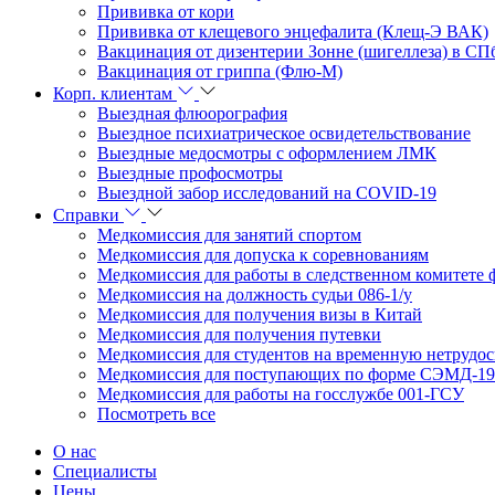
Прививка от кори
Прививка от клещевого энцефалита (Клещ-Э ВАК)
Вакцинация от дизентерии Зонне (шигеллеза) в СП
Вакцинация от гриппа (Флю-М)
Корп. клиентам
Выездная флюорография
Выездное психиатрическое освидетельствование
Выездные медосмотры с оформлением ЛМК
Выездные профосмотры
Выездной забор исследований на COVID-19
Справки
Медкомиссия для занятий спортом
Медкомиссия для допуска к соревнованиям
Медкомиссия для работы в следственном комитете 
Медкомиссия на должность судьи 086-1/у
Медкомиссия для получения визы в Китай
Медкомиссия для получения путевки
Медкомиссия для студентов на временную нетрудо
Медкомиссия для поступающих по форме СЭМД-19
Медкомиссия для работы на госслужбе 001-ГСУ
Посмотреть все
О нас
Специалисты
Цены