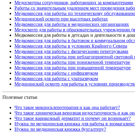
Медосмотры сотрудников, работающих за компьютерами
Работы со значительным удалением мест проведения раб
Медкомиссия для работы по техническому обслуживанию
Медицинский осмотр при высотных работах
Медкомиссия для работы в медицинских организациях
Медосмотр для работы в образовательных учреждениях (в
Медкомиссия для работы в детсадах и деятельности в до
Медкомиссия для работы в бытовом и коммунальном обс
Медкомиссия для работы в условиях Крайнего Севера
Медкомиссия для работы с физическими перегрузками
Медкомиссия для работы при неблагоприятной световой 
Медкомиссия для работы при пониженной температуре
Медкомиссия для работы при повышенной температуре
Медкомиссия для работы с инфразвуком
Медкомиссия для работы с ультразвуком
Медицинский осмотр для работы в условиях производст
Полезные статьи
Что такое микросклеротерапия и как она работает?
Что такое хроническая венозная недостаточность и как он
Что такое варикозный дерматит и почему он возникает?
Нужна ли медицинская книжка для работы в зоомагазине
Нужна ли медицинская книжка бухгалтеру?