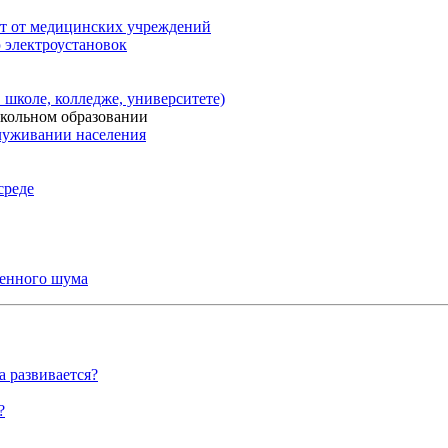
от от медицинских учреждений
 электроустановок
 школе, колледже, университете)
школьном образовании
луживании населения
среде
венного шума
а развивается?
?