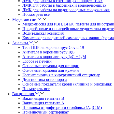
ЛМК для работы в гостиницах и общежитиях
ЛМК для работы в бассейнах и водолечебницах
ЛМК для работы на водопроводных сооружениях
Посмотреть все
Медкомиссии
Медкомиссия для РВП, ВНЖ, патента для иностран
Предрейсовые и послерейсовые медосмотры водит
Водительская комиссия
Комиссия для водителей самоходных машин (форма
Анализы
Тест ПЦР на коронавирус Covid-19
Антитела к коронавирусу IgG
Антитела к коронавирусу IgG + IgM
Здоровье печени
Основные гормоны для женщин
Основные гормоны для мужчин
Госпитализация в хирургический стационар
Диагностика остеопороза
Основные показатели крови (клиника и биохимия)
Посмотреть все
Вакцинация
Вакцинация гепатита В
Вакцинация гепатита А
Прививка от дифтерии и столбняка (АДС-М)
Прививочный сертификат