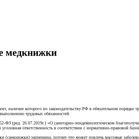
ие медкнижки
нт, наличие которого по законодательству РФ в обязательном порядке т
к выполнению трудовых обязанностей.
№ 52-ФЗ (ред. 26.07.2019г.) «О санитарно-эпидемиологическом благополуч
 уголовная ответственность в соответствии с нормативно-правовой базо
жки (санкнижки) запрещена, потому что может повлечь массовые заболеван