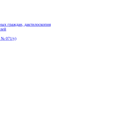
ных граждан, дактилоскопия
елей
 № 071/у)