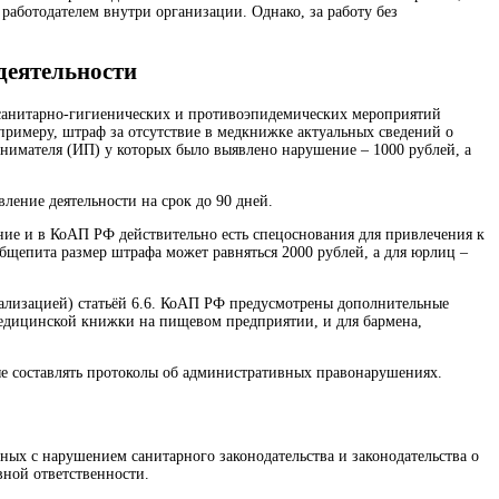
работодателем внутри организации. Однако, за работу без
деятельности
 санитарно-гигиенических и противоэпидемических мероприятий
 примеру, штраф за отсутствие в медкнижке актуальных сведений о
ринимателя (ИП) у которых было выявлено нарушение – 1000 рублей, а
ение деятельности на срок до 90 дней.
ние и в КоАП РФ действительно есть спецоснования для привлечения к
общепита размер штрафа может равняться 2000 рублей, а для юрлиц –
еализацией) статьёй 6.6. КоАП РФ предусмотрены дополнительные
едицинской книжки на пищевом предприятии, и для бармена,
е составлять протоколы об административных правонарушениях.
ых с нарушением санитарного законодательства и законодательства о
вной ответственности.