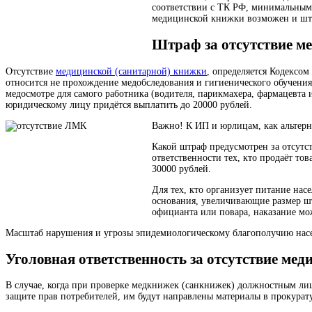
соответствии с ТК РФ, минимальным 
медицинской книжки возможен и шт
Штраф за отсутствие м
Отсутствие
медицинской (санитарной) книжки
, определяется Кодексо
относится не прохождение медобследования и гигиенического обучения.
медосмотре для самого работника (водителя, парикмахера, фармацевта 
юридическому лицу придётся выплатить до 20000 рублей.
Важно! К ИП и юрлицам, как альтерн
Какой штраф предусмотрен за отсутс
ответственности тех, кто продаёт то
30000 рублей.
Для тех, кто организует питание на
основания, увеличивающие размер ш
официанта или повара, наказание мо
Масштаб нарушения и угрозы эпидемиологическому благополучию насе
Уголовная ответственность за отсутствие ме
В случае, когда при проверке медкнижек (санкнижек) должностным лиц
защите прав потребителей, им будут направлены материалы в прокурат