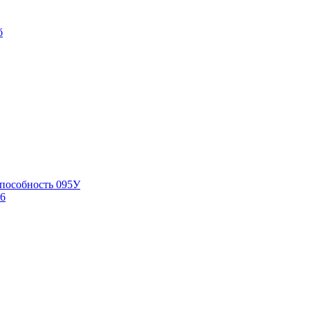
б
способность 095У
6