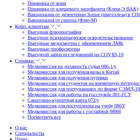
Прививка от кори
Прививка от клещевого энцефалита (Клещ-Э ВАК)
Вакцинация от дизентерии Зонне (шигеллеза) в СП
Вакцинация от гриппа (Флю-М)
Корп. клиентам
Выездная флюорография
Выездное психиатрическое освидетельствование
Выездные медосмотры с оформлением ЛМК
Выездные профосмотры
Выездной забор исследований на COVID-19
Справки
Медкомиссия на должность судьи 086-1/у
Медкомиссия для получения визы в Китай
Медкомиссия для получения путевки
Медкомиссия для студентов на временную нетрудо
Медкомиссия для поступающих по форме СЭМД-19
Медкомиссия для работы на госслужбе 001-ГСУ
Санаторно-курортная карта 072/у
Медкомиссия для поступления на учебу 086У
Медкомиссия для работы с гостайной 989Н
Посмотреть все
О нас
Специалисты
Цены