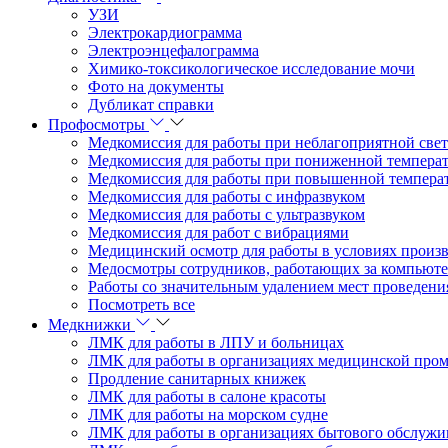
УЗИ
Электрокардиограмма
Электроэнцефалограмма
Химико-токсикологическое исследование мочи
Фото на документы
Дубликат справки
Профосмотры
Медкомиссия для работы при неблагоприятной свет
Медкомиссия для работы при пониженной темпера
Медкомиссия для работы при повышенной темпера
Медкомиссия для работы с инфразвуком
Медкомиссия для работы с ультразвуком
Медкомиссия для работ с вибрациями
Медицинский осмотр для работы в условиях произ
Медосмотры сотрудников, работающих за компьют
Работы со значительным удалением мест проведени
Посмотреть все
Медкнижки
ЛМК для работы в ЛПУ и больницах
ЛМК для работы в организациях медицинской пром
Продление санитарных книжек
ЛМК для работы в салоне красоты
ЛМК для работы на морском судне
ЛМК для работы в организациях бытового обслужи