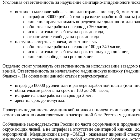
Уголовная ответственность за нарушение санитарно-эпидемиологических
возникло массовое заболевание или отравление людей, может по
штраф до 80000 рублей или в размере заработной платы (и
лишение права занимать определенные должности или зани
обязательные работы на срок до 360 часов;
исправительные работы на срок до года;
ограничение свободы на срок до года.
наступила смерть человека, может повлечь:
обязательные работы на срок от 180 до 240 часов;
исправительные работы на срок от полугода до 2 лет;
лишение свободы на срок до 5 лет.
Отдельно стоит упомянуть ответственность за использование заведомо
врачей. Ответственность за нелегальную медицинскую книжку (медкниж
бланков». На основании данной статьи предусмотрены:
штраф до 80000 рублей или в размере заработной платы (или ино
обязательные работы на срок от 180 до 240 часов;
исправительные работы на срок до 2 лет;
арест на срок до полугода.
Проверить подлинность медицинской книжки и получить информацию о 
осмотров можно самостоятельно в электронной базе Реестра медкнижек
Соблюдение законодательства России по части оформления и продлени
окружающих людей, а не штрафы за отсутствие санитарной книжки, до
мероприятий. Медицинский центр «ОМЕД» оказывает широкий спектр у
маникюра и мастера-сантехника, и любой контингент работников, кот