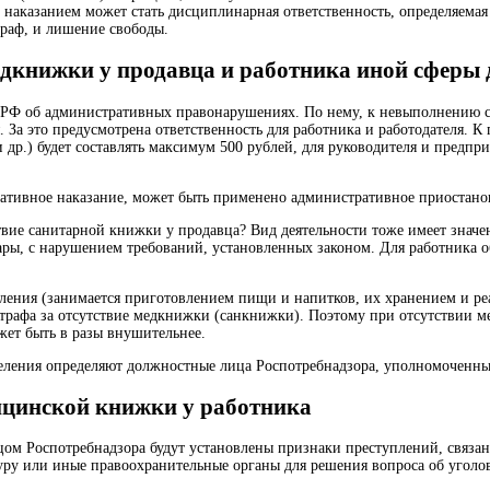
наказанием может стать дисциплинарная ответственность, определяемая 
раф, и лишение свободы.
едкнижки у продавца и работника иной сферы 
м РФ об административных правонарушениях. По нему, к невыполнению
 За это предусмотрена ответственность для работника и работодателя. К
и др.) будет составлять максимум 500 рублей, для руководителя и предп
ативное наказание, может быть применено административное приостановл
твие санитарной книжки у продавца? Вид деятельности тоже имеет значе
вары, с нарушением требований, установленных законом. Для работника 
селения (занимается приготовлением пищи и напитков, их хранением и р
трафа за отсутствие медкнижки (санкнижки). Поэтому при отсутствии м
жет быть в разы внушительнее.
ления определяют должностные лица Роспотребнадзора, уполномоченны
дицинской книжки у работника
ом Роспотребнадзора будут установлены признаки преступлений, связанн
уру или иные правоохранительные органы для решения вопроса об уголо