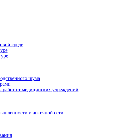
овой среде
туре
туре
водственного шума
ерами
я работ от медицинских учреждений
ышленности и аптечной сети
вания