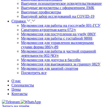
Выездное психиатрическое освидетельствование
Выездные медосмотры с оформлением ЛМК
Выездные профосмотры
Выездной забор исследований на COVID-19
Справки
Медкомиссия для работы на госслужбе 001-ГСУ
Санаторно-курортная карта 072/у
Медкомиссия для поступления на учебу 086У
Медкомиссия для работы с гостайной 989Н
Медкомиссия для управления маломерными
судами форма 086/у-89
Медкомиссия для работы в частной охранной
деятельности 002-ЧО/у
Медкомиссия для допуска в бассейн
Медкомиссия для выезжающих за границу 082У
Медкомиссия для занятий спортом
Посмотреть все
О нас
Специалисты
Цены
Контакты
Запись на приём