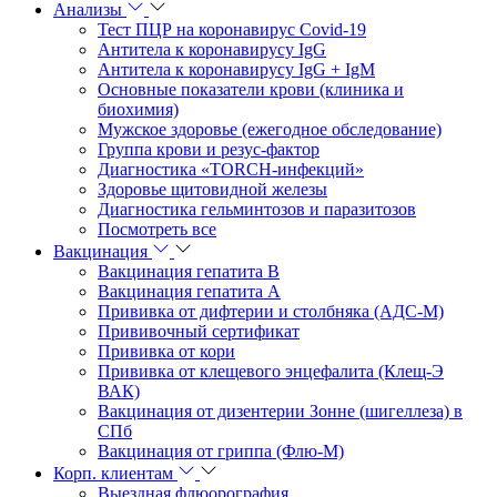
Анализы
Тест ПЦР на коронавирус Covid-19
Антитела к коронавирусу IgG
Антитела к коронавирусу IgG + IgM
Основные показатели крови (клиника и
биохимия)
Мужское здоровье (ежегодное обследование)
Группа крови и резус-фактор
Диагностика «TORCH-инфекций»
Здоровье щитовидной железы
Диагностика гельминтозов и паразитозов
Посмотреть все
Вакцинация
Вакцинация гепатита В
Вакцинация гепатита А
Прививка от дифтерии и столбняка (АДС-М)
Прививочный сертификат
Прививка от кори
Прививка от клещевого энцефалита (Клещ-Э
ВАК)
Вакцинация от дизентерии Зонне (шигеллеза) в
СПб
Вакцинация от гриппа (Флю-М)
Корп. клиентам
Выездная флюорография