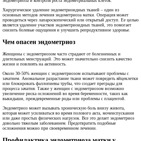
эндометриоза и контроля роста эндометриальных клеток.
Хирургическое удаление эндометриоидных тканей – один из
основных методов лечения эндометриоза матки. Операция может
проводиться через лапароскопический или открытый доступ. Ее целью
является удаление участков эндометриоидных тканей, это помогает
снизить болевые ощущения и улучшить репродуктивное здоровье.
Чем опасен эндометриоз
Женщины с эндометриозом часто страдают от болезненных и
длительных менструаций. Это может значительно снизить качество
жизни и повлиять на активность.
Около 30-50% женщин с эндометриозом испытывают проблемы с
зачатием. Аномальное разрастание ткани может повредить яйцеклетки
или блокировать фаллопиевы трубы, что создает преграды для
процесса зачатия. Также у женщин с эндометриозом возможно
увеличение риска осложнений во время беременности, таких как
выкидыши, преждевременные роды или проблемы с плацентой.
Эндометриоз может вызывать хроническую боль внизу живота,
которая может усиливаться во время полового акта, мочеиспускания
или даже простых физических нагрузок. Все это делает эндометриоз
довольно тяжелым заболеванием. Предотвратить подобные
осложнения можно при своевременном лечении.
Профилактика эндометриоза матки у